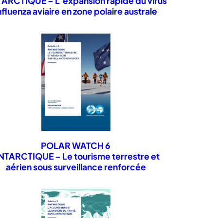
ARCTIQUE – L’expansion rapide du virus
nfluenza aviaire en zone polaire australe
.
POLAR WATCH 6
he émérite CNRS au Laboratoire
NTARCTIQUE – Le tourisme terrestre et
n et Approches Numériques
aérien sous surveillance renforcée
NCE.