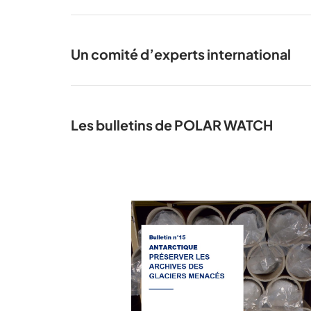
Un comité d’experts international
Neil HAMI
Greenpeace
Les bulletins de POLAR WATCH
Marie-Noë
d’Océanogr
spécialist