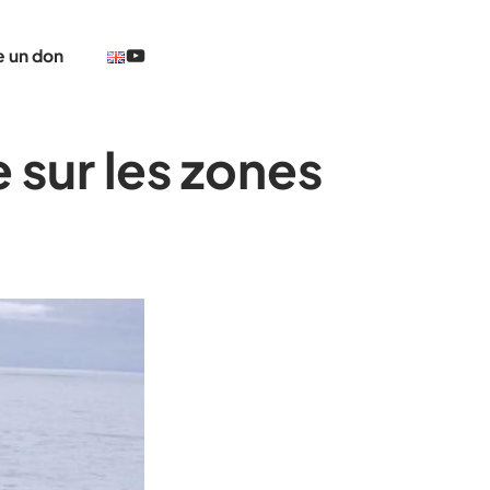
@TheCerclePolaire
e un don
 sur les zones