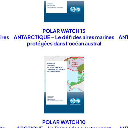
Vice-Amiral d’Escadre
Patrick HÉBRARD
dans la
POLAR WATCH 13
membre du think tank
Wise Pens International
, c
ires
ANTARCTIQUE – Le défi des aires marines
ANT
protégées dans l’océan austral
l’Arctique, FRANCE.
POLAR WATCH 10
Alan HEMMINGS
, professeur adjoint au
Gateway 