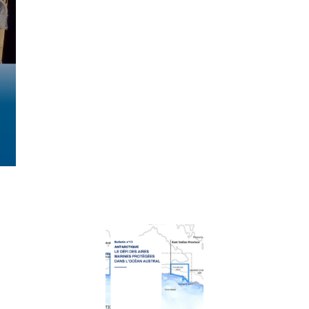
AYET
, ancien représentant spécial pour les quest
aires au ministère de l’Éducation nationale, FRAN
Marc ELEAUME
, maître de conférences au Museum
Paris, membre de la délégation française à la 