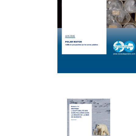
Laurent M
enjeux pol