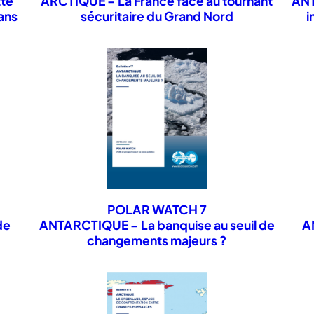
tte
ARCTIQUE – La France face au tournant
ANT
ans
sécuritaire du Grand Nord
i
Canterbury, Christchurch, NOUVELLE-ZÉLANDE
POLAR WATCH 7
Marie-Noëlle HOUSSAIS,
directrice de recherc
de
ANTARCTIQUE – La banquise au seuil de
A
d’Océanographie et du Climat : Expérimentatio
changements majeurs ?
(LOCEAN), spécialiste des océans polaires, FRA