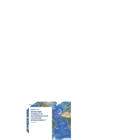
ions polaires, chargé de mission
CE.
 national d’histoire naturelle de
CCAMLR, FRANCE.