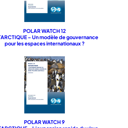
 réserve de la Marine nationale,
POLAR WATCH 12
o-auteur de plusieurs rapports sur
ARCTIQUE – Un modèle de gouvernance
pour les espaces internationaux ?
POLAR WATCH 9
Antarctica
, Université de