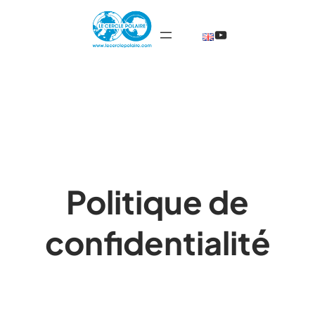
Aller
@TheCercleP
au
contenu
Politique de
confidentialité