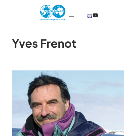
@TheCercleP
Yves Frenot