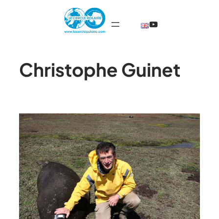
@TheCercleP
Christophe Guinet