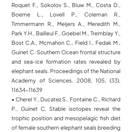
Roquet F., Sokolov S., Biuw M., Costa D.,
Boeme L., Lovell P., Coleman R.,
Timmermann R., Meijers A., Meredith M.,
Park Y.H., Bailleul F., Goebel M., Tremblay Y.,
Bost C.A., Mcmahon C., Field I., Fedak M.,
Guinet C. Southern Ocean frontal structure
and sea-ice formation rates revealed by
elephant seals. Proceedings of the National
Academy of Sciences. 2008, 105, (33),
11634-11639
• Cherel Y., Ducatez S., Fontaine C., Richard
P., Guinet C. Stable isotopes reveal the
trophic position and mesopelagic fish diet
of female southern elephant seals breeding