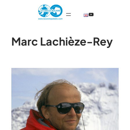
@TheCercleP
Marc Lachièze-Rey