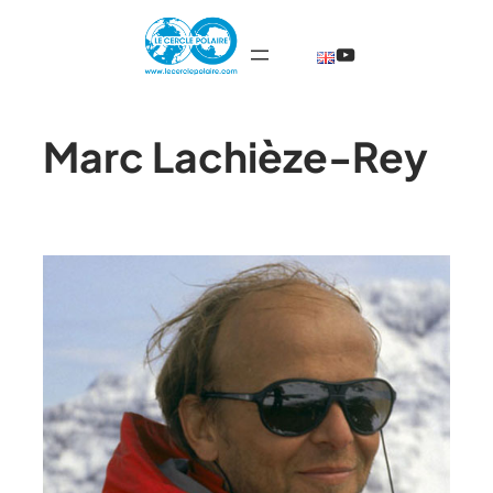
@TheCercleP
Marc Lachièze-Rey