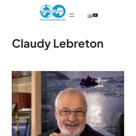
@TheCercleP
Claudy Lebreton