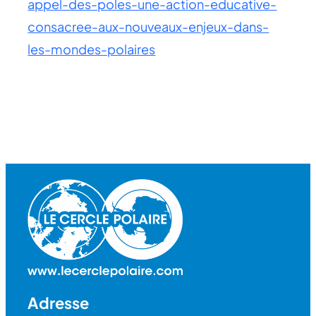
appel-des-poles-une-action-educative-
consacree-aux-nouveaux-enjeux-dans-
les-mondes-polaires
Adresse