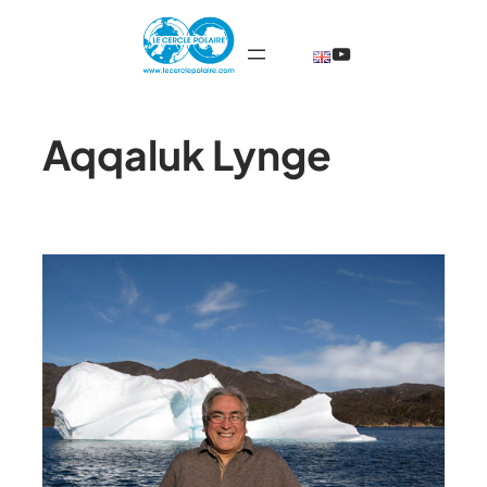
@TheCercleP
Aqqaluk Lynge