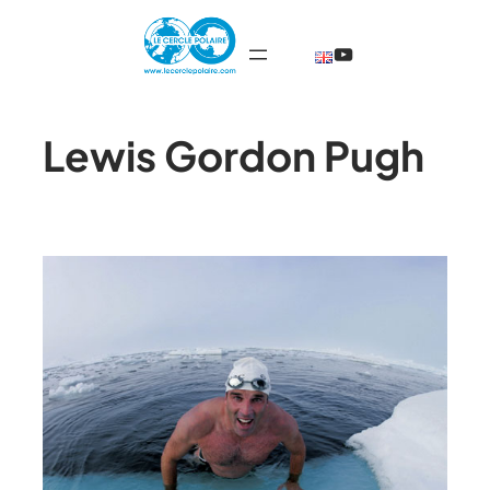
@TheCercleP
Lewis Gordon Pugh