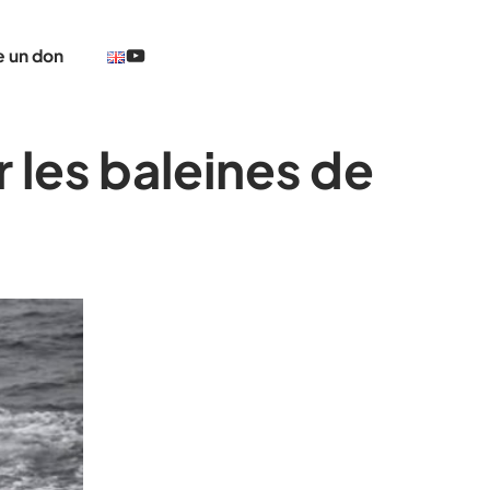
@TheCerclePolaire
e un don
 les baleines de