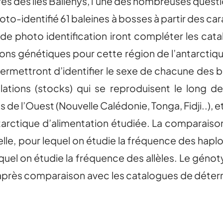
prés des iles Ballenys, l’une des nombreuses ques
to-identifié 61 baleines à bosses à partir des ca
e photo identification iront compléter les cat
lons génétiques pour cette région de l’antarctiqu
ermettront d’identifier le sexe de chacune des 
ations (stocks) qui se reproduisent le long d
ues de l’Ouest (Nouvelle Calédonie, Tonga, Fidji..),
arctique d’alimentation étudiée. La comparaison 
lle, pour lequel on étudie la fréquence des haplot
quel on étudie la fréquence des allèles. Le génot
 après comparaison avec les catalogues de déte