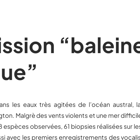
ission “balein
que”
ns les eaux très agitées de l’océan austral, la
gton. Malgrè des vents violents et une mer difficil
 espèces observées, 61 biopsies réalisées sur le
i avec les premiers enregistrements des vocalisa