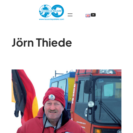
@TheCercleP
Jörn Thiede